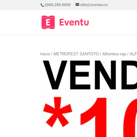
(300) 285-0000
info@eventu.co
Inicio
/
METROFEST SANTOTO
/
Alfombra roja
/ AL