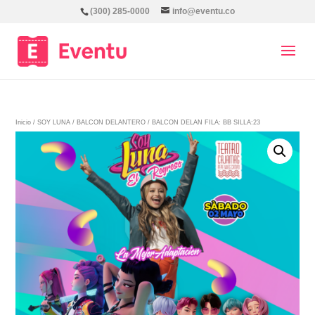
(300) 285-0000
info@eventu.co
Inicio
/
SOY LUNA
/
BALCON DELANTERO
/ BALCON DELAN FILA: BB SILLA:23