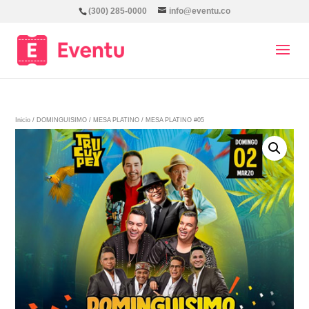
(300) 285-0000
info@eventu.co
Inicio
/
DOMINGUISIMO
/
MESA PLATINO
/ MESA PLATINO #05