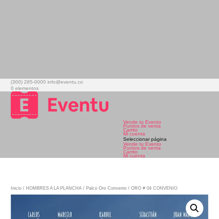
(300) 285-0000
info@eventu.co
0 elementos
Vende tu Evento
Puntos de venta
Carrito
Mi cuenta
Seleccionar página
Vende tu Evento
Puntos de venta
Carrito
Mi cuenta
Inicio
/
HOMBRES A LA PLANCHA
/
Palco Oro Convenio
/ ORO # 04 CONVENIO