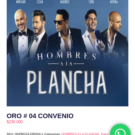
ORO # 04 CONVENIO
$
230.000
SKU:
HAPBQ24-ORO04-1
Categorías:
HOMBRES A LA PLANCHA
,
Palco Oro