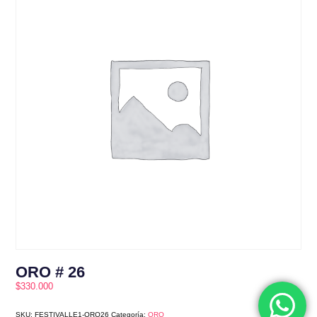
ORO # 26
$
330.000
SKU:
FESTIVALLE1-ORO26
Categoría:
ORO