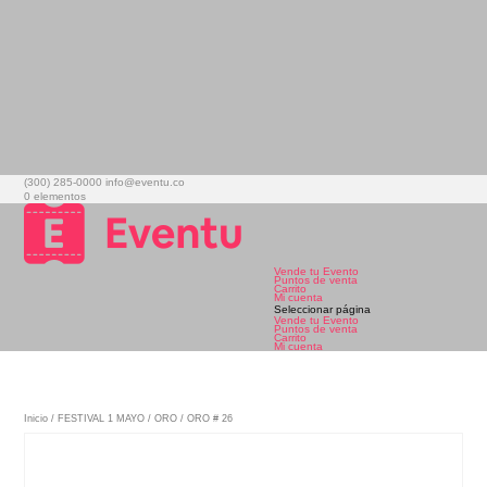
(300) 285-0000
info@eventu.co
0 elementos
Vende tu Evento
Puntos de venta
Carrito
Mi cuenta
Seleccionar página
Vende tu Evento
Puntos de venta
Carrito
Mi cuenta
Inicio
/
FESTIVAL 1 MAYO
/
ORO
/ ORO # 26