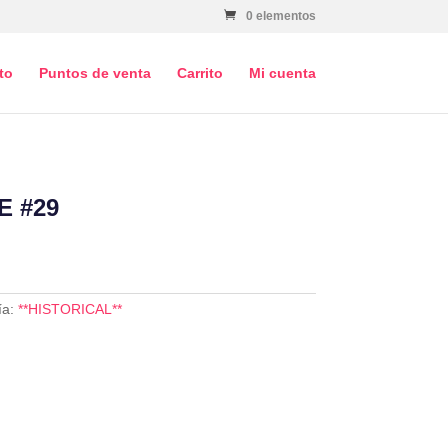
0 elementos
to
Puntos de venta
Carrito
Mi cuenta
E #29
ía:
**HISTORICAL**