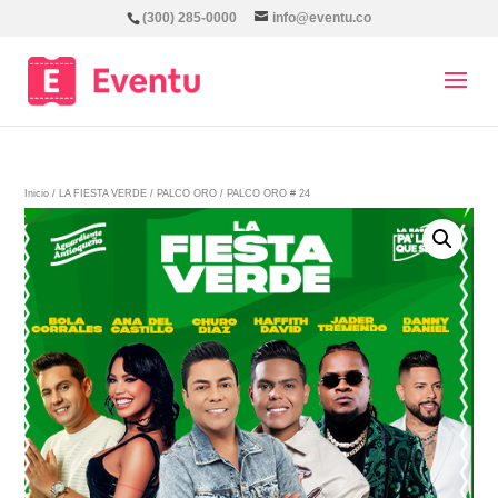
(300) 285-0000
info@eventu.co
Inicio
/
LA FIESTA VERDE
/
PALCO ORO
/ PALCO ORO # 24