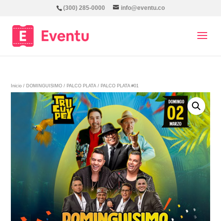
(300) 285-0000
info@eventu.co
Inicio
/
DOMINGUISIMO
/
PALCO PLATA
/ PALCO PLATA #01