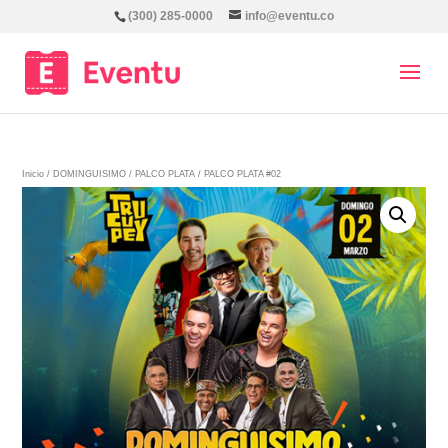
(300) 285-0000
info@eventu.co
Inicio
/
DOMINGUISIMO
/
PALCO PLATA
/ PALCO PLATA #02