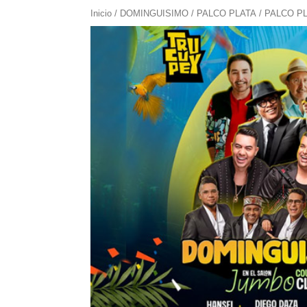
Inicio
/
DOMINGUISIMO
/
PALCO PLATA
/ PALCO PL