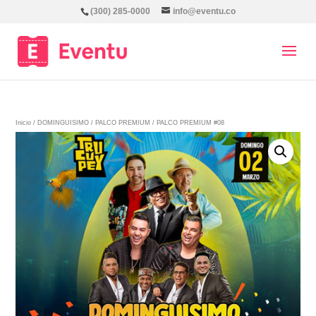
(300) 285-0000
info@eventu.co
Inicio
/
DOMINGUISIMO
/
PALCO PREMIUM
/ PALCO PREMIUM #08