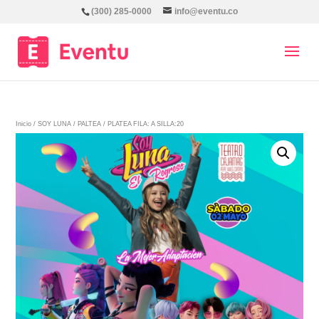
(300) 285-0000
info@eventu.co
Inicio
/
SOY LUNA
/
PALTEA
/ PLATEA FILA: A SILLA:20