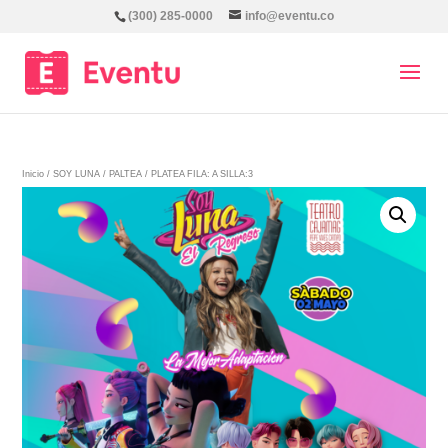
(300) 285-0000
info@eventu.co
Inicio
/
SOY LUNA
/
PALTEA
/ PLATEA FILA: A SILLA:3