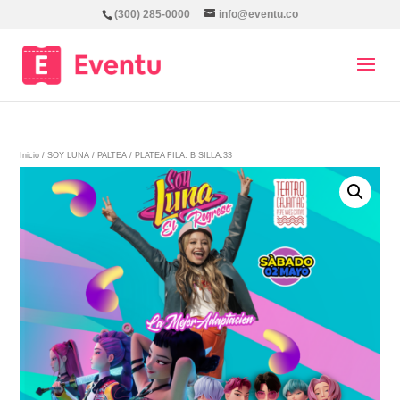
(300) 285-0000
info@eventu.co
Inicio
/
SOY LUNA
/
PALTEA
/ PLATEA FILA: B SILLA:33