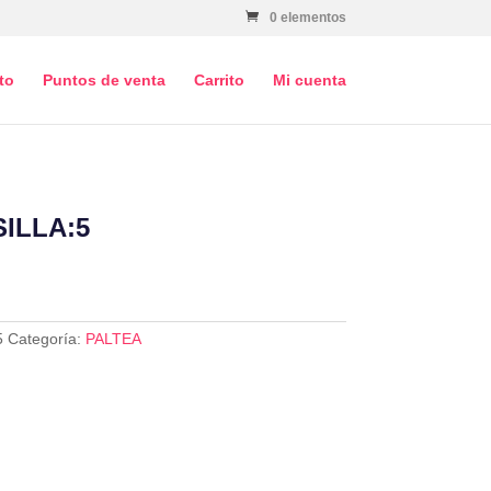
0 elementos
to
Puntos de venta
Carrito
Mi cuenta
SILLA:5
5
Categoría:
PALTEA