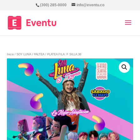
(300) 285-0000
info@eventu.co
Inicio
/
SOY LUNA
/
PALTEA
/ PLATEA FILA: F SILLA:36