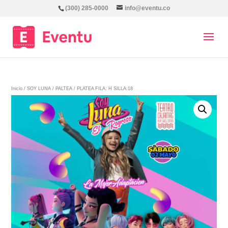
(300) 285-0000
info@eventu.co
Inicio
/
SOY LUNA
/
PALTEA
/ PLATEA FILA: H SILLA:18