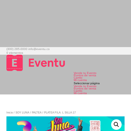
(300) 285-0000
info@eventu.co
0 elementos
Vende tu Evento
Puntos de venta
Carrito
Mi cuenta
Seleccionar página
Vende tu Evento
Puntos de venta
Carrito
Mi cuenta
Inicio
/
SOY LUNA
/
PALTEA
/ PLATEA FILA: L SILLA:17