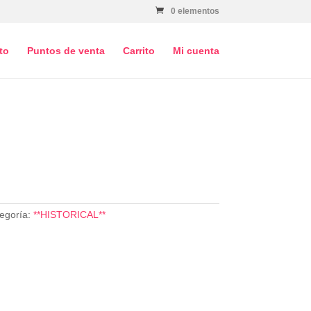
0 elementos
to
Puntos de venta
Carrito
Mi cuenta
egoría:
**HISTORICAL**