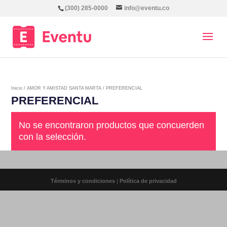
(300) 285-0000
info@eventu.co
Inicio
/
AMOR Y AMISTAD SANTA MARTA
/ PREFERENCIAL
PREFERENCIAL
No se encontraron productos que concuerden
con la selección.
Términos y condiciones
|
Política de privacidad