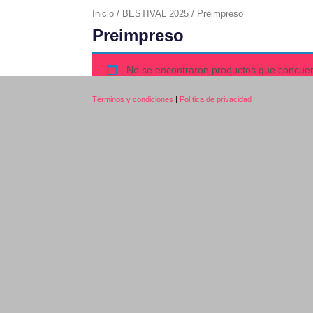
Inicio
/
BESTIVAL 2025
/ Preimpreso
Preimpreso
No se encontraron productos que concuer
Términos y condiciones
|
Política de privacidad