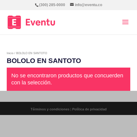
(300) 285-0000
info@eventu.co
Inicio
/ BOLOLO EN SANTOTO
BOLOLO EN SANTOTO
No se encontraron productos que concuerden
con la selección.
Términos y condiciones
|
Política de privacidad