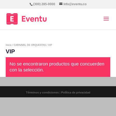
(300) 285-0000
info@eventu.co
Inicio
/
CARNAVAL DE ORQUESTAS
/ VIP
VIP
No se encontraron productos que concuerden
con la selección.
Términos y condiciones
|
Política de privacidad