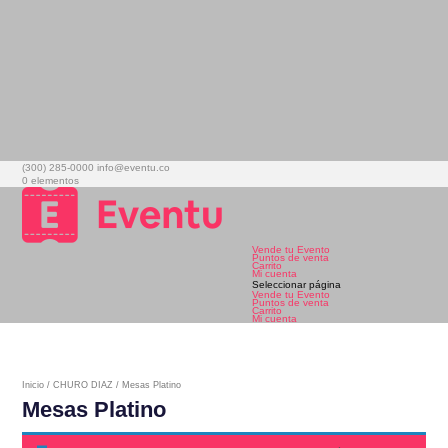
(300) 285-0000
info@eventu.co
0 elementos
Vende tu Evento
Puntos de venta
Carrito
Mi cuenta
Seleccionar página
Vende tu Evento
Puntos de venta
Carrito
Mi cuenta
Inicio
/
CHURO DIAZ
/ Mesas Platino
Mesas Platino