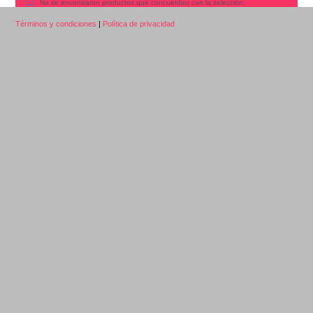
No se encontraron productos que concuerden con la selección.
Términos y condiciones
|
Política de privacidad