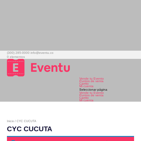
(300) 285-0000
info@eventu.co
0 elementos
Vende tu Evento
Puntos de venta
Carrito
Mi cuenta
Seleccionar página
Vende tu Evento
Puntos de venta
Carrito
Mi cuenta
Inicio
/ CYC CUCUTA
CYC CUCUTA