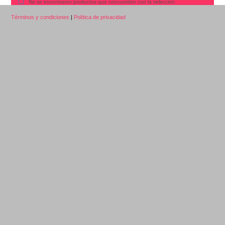
No se encontraron productos que concuerden con la selección.
Términos y condiciones
|
Política de privacidad