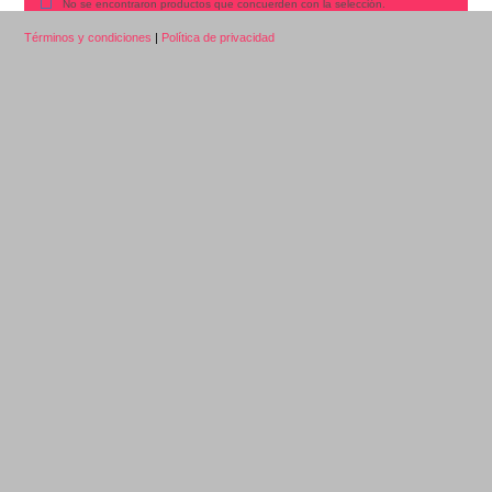
No se encontraron productos que concuerden con la selección.
Términos y condiciones
|
Política de privacidad