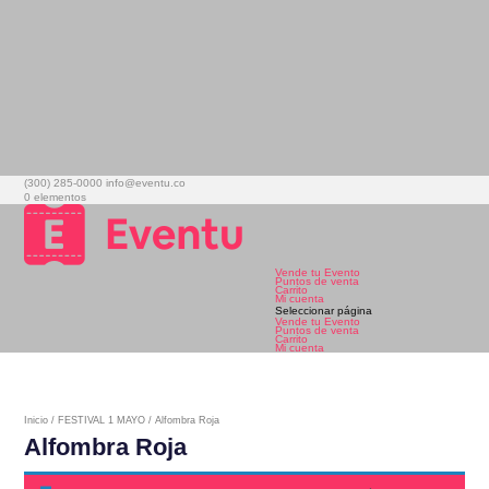
(300) 285-0000
info@eventu.co
0 elementos
Vende tu Evento
Puntos de venta
Carrito
Mi cuenta
Seleccionar página
Vende tu Evento
Puntos de venta
Carrito
Mi cuenta
Inicio
/
FESTIVAL 1 MAYO
/ Alfombra Roja
Alfombra Roja