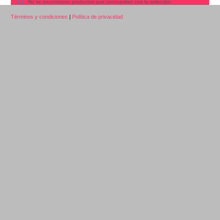
No se encontraron productos que concuerden con la selección.
Términos y condiciones
|
Política de privacidad