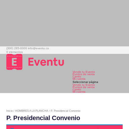
(300) 285-0000
info@eventu.co
0 elementos
Vende tu Evento
Puntos de venta
Carrito
Mi cuenta
Seleccionar página
Vende tu Evento
Puntos de venta
Carrito
Mi cuenta
Inicio
/
HOMBRES A LA PLANCHA
/ P. Presidencial Convenio
P. Presidencial Convenio