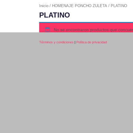
Inicio
/
HOMENAJE PONCHO ZULETA
/ PLATINO
PLATINO
No se encontraron productos que concuer
Términos y condiciones
|
Política de privacidad