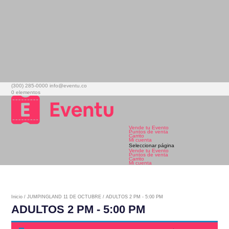
(300) 285-0000
info@eventu.co
0 elementos
Vende tu Evento
Puntos de venta
Carrito
Mi cuenta
Seleccionar página
Vende tu Evento
Puntos de venta
Carrito
Mi cuenta
Inicio
/
JUMPINGLAND 11 DE OCTUBRE
/ ADULTOS 2 PM - 5:00 PM
ADULTOS 2 PM - 5:00 PM