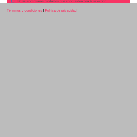
No se encontraron productos que concuerden con la selección.
Términos y condiciones
|
Política de privacidad