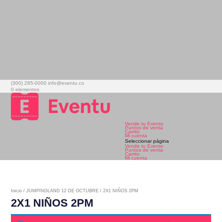
(300) 285-0000
info@eventu.co
0 elementos
Vende tu Evento
Puntos de venta
Carrito
Mi cuenta
Seleccionar página
Vende tu Evento
Puntos de venta
Carrito
Mi cuenta
Inicio
/
JUMPINGLAND 12 DE OCTUBRE
/ 2X1 NIÑOS 2PM
2X1 NIÑOS 2PM