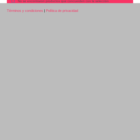
No se encontraron productos que concuerden con la selección.
Términos y condiciones
|
Política de privacidad