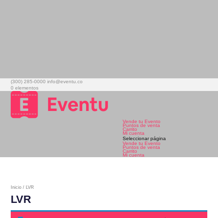
(300) 285-0000
info@eventu.co
0 elementos
Vende tu Evento
Puntos de venta
Carrito
Mi cuenta
Seleccionar página
Vende tu Evento
Puntos de venta
Carrito
Mi cuenta
Inicio
/ LVR
LVR