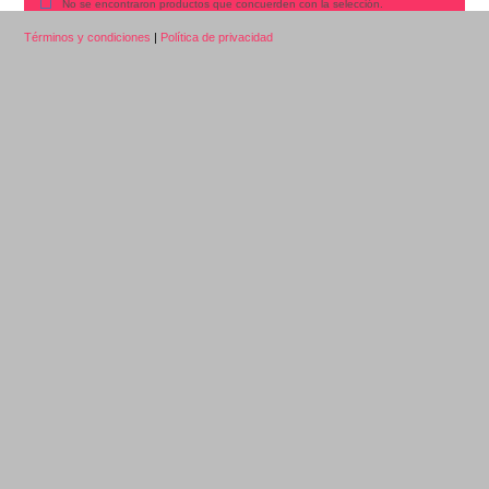
No se encontraron productos que concuerden con la selección.
Términos y condiciones
|
Política de privacidad