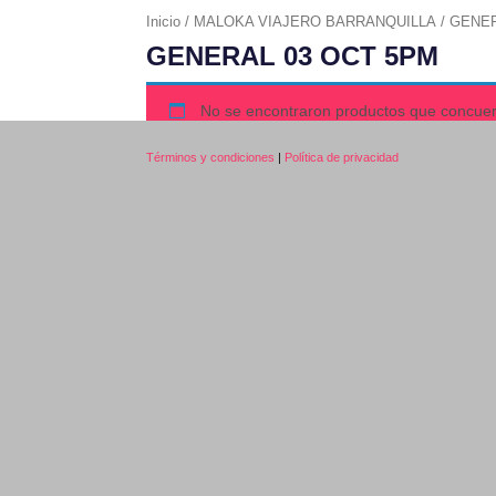
Inicio
/
MALOKA VIAJERO BARRANQUILLA
/ GENER
GENERAL 03 OCT 5PM
No se encontraron productos que concuer
Términos y condiciones
|
Política de privacidad