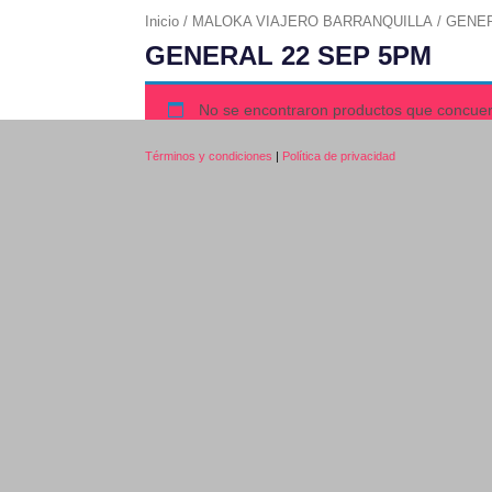
Inicio
/
MALOKA VIAJERO BARRANQUILLA
/ GENER
GENERAL 22 SEP 5PM
No se encontraron productos que concuer
Términos y condiciones
|
Política de privacidad