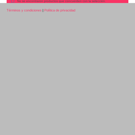
No se encontraron productos que concuerden con la selección.
Términos y condiciones
|
Política de privacidad