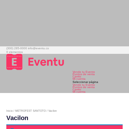
(300) 285-0000
info@eventu.co
0 elementos
Vende tu Evento
Puntos de venta
Carrito
Mi cuenta
Seleccionar página
Vende tu Evento
Puntos de venta
Carrito
Mi cuenta
Inicio
/
METROFEST SANTOTO
/ Vacilon
Vacilon