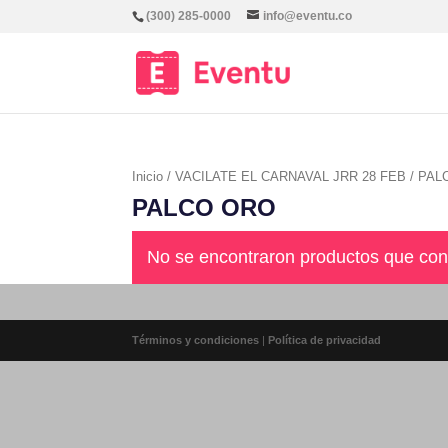
(300) 285-0000
info@eventu.co
Inicio
/
VACILATE EL CARNAVAL JRR 28 FEB
/ PAL
PALCO ORO
No se encontraron productos que con
Términos y condiciones
|
Política de privacidad