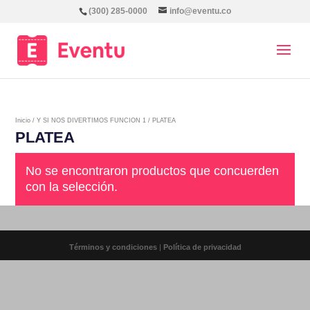
(300) 285-0000
info@eventu.co
Inicio
/
Y SI NOS DIVERTIMOS FUNCION 1
/ PLATEA
PLATEA
No se encontraron productos que concuerden
con la selección.
Términos y condiciones
|
Política de privacidad