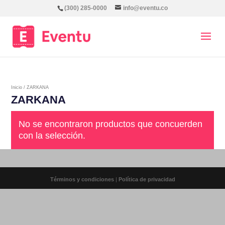
(300) 285-0000
info@eventu.co
Inicio
/ ZARKANA
ZARKANA
No se encontraron productos que concuerden
con la selección.
Términos y condiciones
|
Política de privacidad