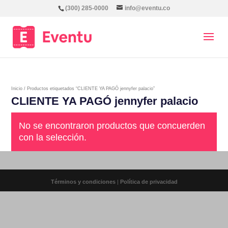
(300) 285-0000
info@eventu.co
Inicio
/ Productos etiquetados “CLIENTE YA PAGÓ jennyfer palacio”
CLIENTE YA PAGÓ jennyfer palacio
No se encontraron productos que concuerden
con la selección.
Términos y condiciones
|
Política de privacidad